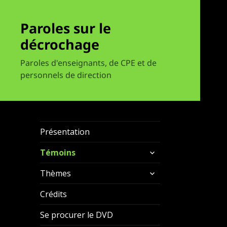
Paroles sur le
décrochage
Paroles d'enseignants, de CPE et de
personnels de direction
Présentation
ouvrir
Témoins
le
ouvrir
sous-
Thèmes
le
menu
sous-
Crédits
menu
Se procurer le DVD