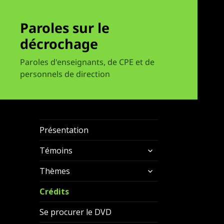
Paroles sur le
décrochage
Paroles d'enseignants, de CPE et de
personnels de direction
Présentation
ouvrir
Témoins
le
ouvrir
sous-
Thèmes
le
menu
sous-
Crédits
menu
Se procurer le DVD